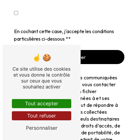
En cochant cette case, j'accepte les conditions
particulières ci-dessous **
Envoyer
Ce site utilise des cookies
et vous donne le contrôle
** Les données personnelles communiquées
sur ceux que vous
sont nécessaires aux fins de vous contacter
souhaitez activer
et sont enregistrées dans un fichier
informatisé. Elles sont destinées à et ses
Tout accepter
sous-traitants dans le seul but de répondre à
votre message. Les données collectées
Tout refuser
seront communiquées aux seuls destinataires
suivants: . Vous disposez de droits d’accès, de
Personnaliser
rectification, d’effacement, de portabilité, de
limitation, d’opposition, de retrait de votre